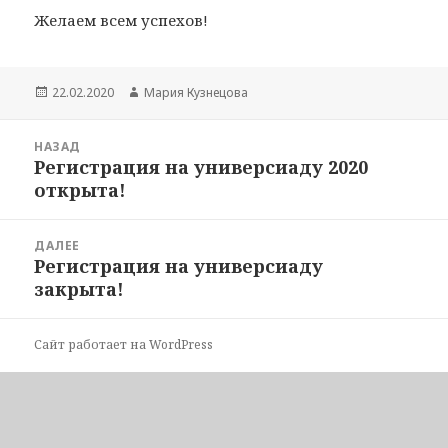
Желаем всем успехов!
Опубликовано
Автор
22.02.2020
Мария Кузнецова
Навигация
НАЗАД
по
Регистрация на универсиаду 2020
Предыдущая
записям
открыта!
запись:
ДАЛЕЕ
Регистрация на универсиаду
Следующая
закрыта!
запись:
Сайт работает на WordPress