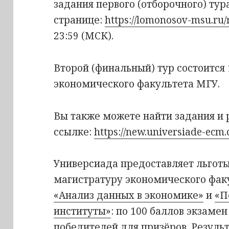
задания первого (отборочного) ту
странице:
https://lomonosov-msu.ru/
23:59 (МСК).
Второй (финальный) тур состоится 
экономического факультета МГУ.
Вы также можете найти задания и
ссылке:
https://new.universiade-ecm.
Универсиада предоставляет льготы
магистратуру экономического фак
«Анализ данных в экономике»
и
«П
институты»
: по 100 баллов экзаме
победителей для призёров. Резуль