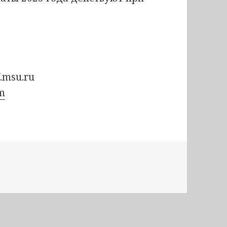
.msu.ru
cm